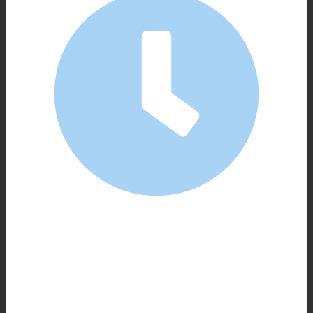
Kein Nine-to-Five
Wir arbeiten an 364 Tagen im Jahr, montags bis
sonntags zwischen 6:00 und 23:30/0:30 Uhr in drei
Schichten. Ideal für alle, die zeitlich flexibel sind und
dafür gern mal frei haben, wenn alle anderen