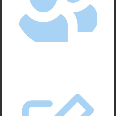
Ein nettes Team und motivierte
Kolleg:innen,
die sich auf deinen Humor und deinen Teamgeist
freuen.