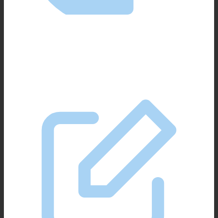
Ein zuverlässiger Arbeitgeber
Die Sportpark Ottobrunn GmbH ist ein kommunaler
Eigenbetrieb der Gemeinde Ottobrunn.