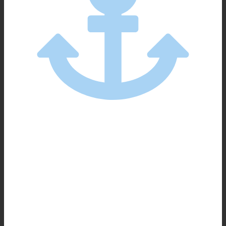
Jobs, die Sinn machen.
Unsere Gäste verbringen bei uns ihre wertvollste,
schönste Zeit. Im Phönix-Bad finden den Ausgleich,
den sie vom Alltag brauchen. Ideale
Voraussetzungen dafür zu schaffen, ist eine
wunderbare Aufgabe.