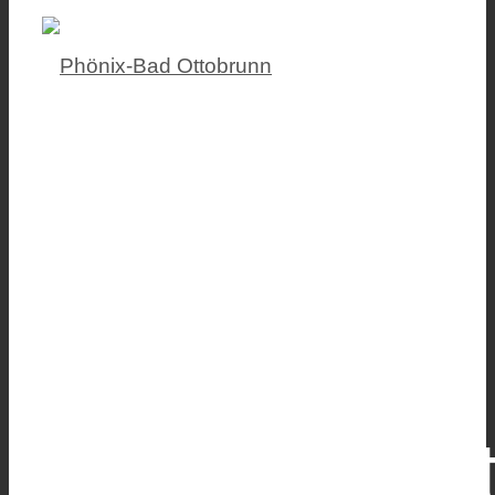
Stellenangebote im Phönix-Bad Ottobrunn bei München
Lebe deine
Leidenschaft